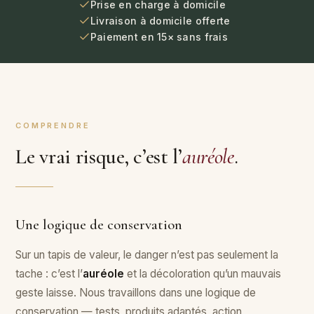
Prise en charge à domicile
Livraison à domicile offerte
Paiement en 15× sans frais
COMPRENDRE
Le vrai risque, c’est l’
auréole
.
Une logique de conservation
Id
Sur un tapis de valeur, le danger n’est pas seulement la
Vou
tache : c’est l’
auréole
et la décoloration qu’un mauvais
est
geste laisse. Nous travaillons dans une logique de
so
conservation — tests, produits adaptés, action
éva