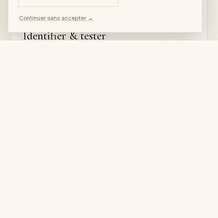
I
Continuer sans accepter →
Identifier & tester
Analyse de la tache et du support, puis tests de la
fibre et des couleurs sur une zone discrète.
II
Traitement ciblé
Prétraitement puis détachage progressif,
centimètre par centimètre, sans étaler ni
détremper.