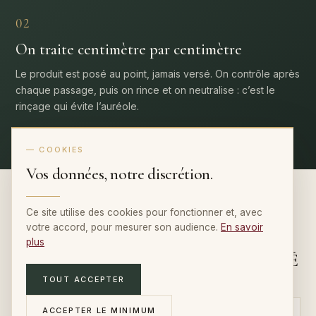
02
On traite centimètre par centimètre
Le produit est posé au point, jamais versé. On contrôle après
chaque passage, puis on rince et on neutralise : c’est le
rinçage qui évite l’auréole.
— COOKIES
Vos données, notre discrétion.
Ce site utilise des cookies pour fonctionner et, avec
votre accord, pour mesurer son audience.
En savoir
NOTRE MÉTHODE
plus
PRÉCIS, PROGRESSIF, MAÎTRISÉ
TOUT ACCEPTER
ACCEPTER LE MINIMUM