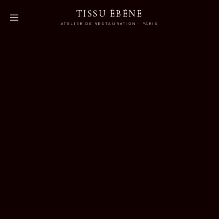
TISSU ÉBÈNE
ATELIER DE RESTAURATION · PARIS