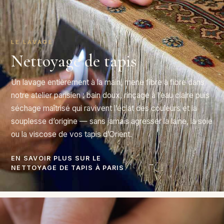
LE LAVAGE
Nettoyage de tapis
Un lavage entièrement à la main, mené fibre à fibre dans
notre atelier parisien : bain doux, rinçage à l’eau claire puis
séchage maîtrisé qui ravivent l’éclat des couleurs et la
souplesse d’origine — sans jamais agresser la laine, la soie
ou la viscose de vos tapis d’Orient.
EN SAVOIR PLUS SUR LE
→
NETTOYAGE DE TAPIS À PARIS