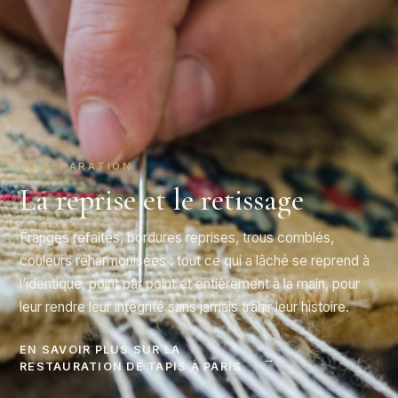
LA RÉPARATION
La reprise et le retissage
Franges refaites, bordures reprises, trous comblés,
couleurs réharmonisées : tout ce qui a lâché se reprend à
l’identique, point par point et entièrement à la main, pour
leur rendre leur intégrité sans jamais trahir leur histoire.
EN SAVOIR PLUS SUR LA
→
RESTAURATION DE TAPIS À PARIS