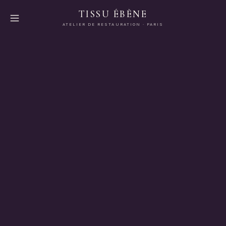
TISSU ÉBÈNE
ATELIER DE RESTAURATION · PARIS