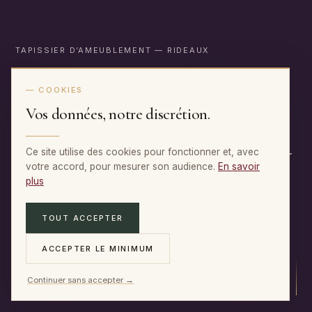
TAPISSIER D’AMEUBLEMENT
— RIDEAUX
Rideaux
sur-mesure
— COOKIES
Vos données, notre discrétion.
Du choix du tissu à la pose à domicile : des
Ce site utilise des cookies pour fonctionner et, avec
rideaux et voilages confectionnés à la main, pour
votre accord, pour mesurer son audience.
En savoir
habiller la lumière de votre intérieur. À Paris,
plus
depuis 1972.
TOUT ACCEPTER
DEMANDER UN DEVIS
→
ACCEPTER LE MINIMUM
Continuer sans accepter →