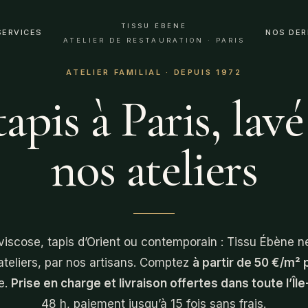
TISSU ÉBÈNE
SERVICES
NOS DER
ATELIER DE RESTAURATION · PARIS
ATELIER FAMILIAL · DEPUIS 1972
apis à Paris, lav
nos ateliers
 viscose, tapis d’Orient ou contemporain : Tissu Ébène net
ateliers, par nos artisans. Comptez
à partir de 50 €/m² p
e.
Prise en charge et livraison offertes dans toute l’Î
48 h, paiement jusqu’à 15 fois sans frais.