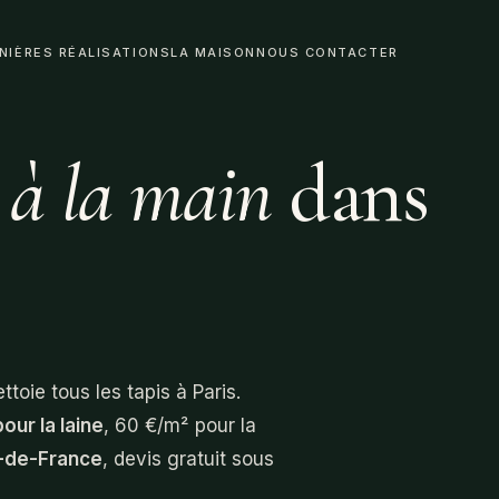
NIÈRES RÉALISATIONS
LA MAISON
NOUS CONTACTER
é
à la main
dans
toie tous les tapis à Paris.
our la laine
, 60 €/m² pour la
le-de-France
, devis gratuit sous