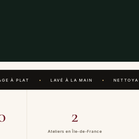
T
LAVÉ À LA MAIN
NETTOYAGE ARTIS
0
2
Ateliers en Île-de-France